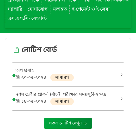
প্রতিষ্ঠান সম্পর্কে
পাঠ্যক্রম সম্পর্কে
শাখা
সহশিক্ষা কার্যক্রম
গ্যালারি
যোগাযোগ
মতামত
ই-পেমেন্ট ও ই-সেবা
এস.এস.সি- রেজাল্ট
নোটিশ বোর্ড
তাপ প্রবাহ
২০-০৫-২০২৪
সাধারণ
দশম শ্রেণীর প্রাক-নির্বাচনী পরীক্ষার সময়সূচী-২০২৪
১৪-০৫-২০২৪
সাধারণ
সকল নোটিশ দেখুন