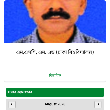
এম,এসসি, এম. এড (ঢাকা বিশ্ববিদ্যালয়)
বিস্তারিত
সভার ক্যালেন্ডার
August 2026
🠈
🠊